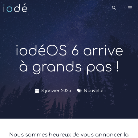
Aller
Me
au
contenu
iodéOS 6 arrive
à grands pas !
8 janvier 2025
Nouvelle
Nous sommes heureux de vous annoncer la