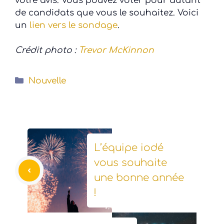
votre avis. Vous pouvez voter pour autant
de candidats que vous le souhaitez. Voici
un
lien vers le sondage
.
Crédit photo :
Trevor McKinnon
Catégories
Nouvelle
L’équipe iodé
vous souhaite
une bonne année
!