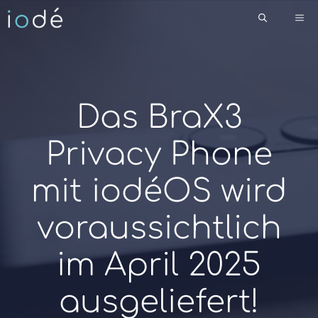
Zum
Me
Inhalt
springen
Das BraX3
Privacy Phone
mit iodéOS wird
voraussichtlich
im April 2025
ausgeliefert!