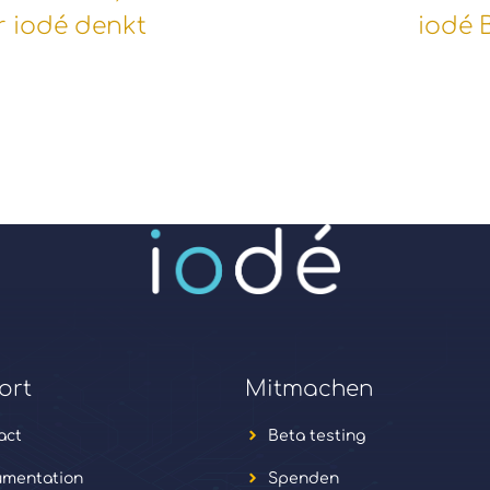
r iodé denkt
iodé 
ort
Mitmachen
act
Beta testing
mentation
Spenden