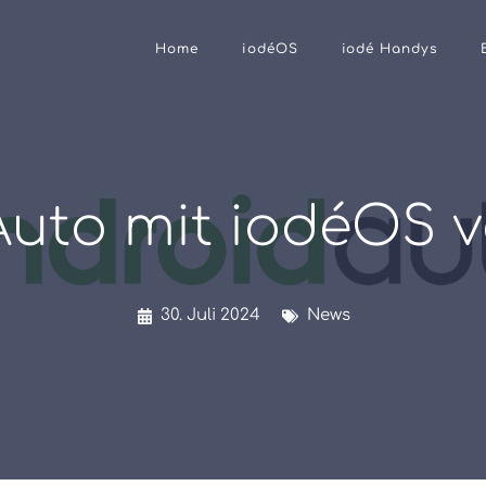
Home
iodéOS
iodé Handys
Auto mit iodéOS 
30. Juli 2024
News